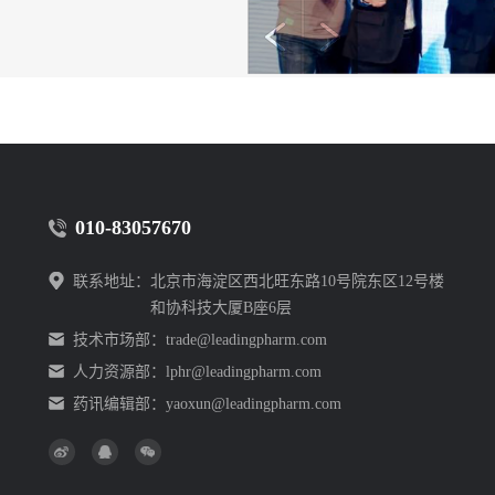
质，
010-83057670
”的品牌形象！
联系地址：
北京市海淀区西北旺东路10号院东区12号楼
和协科技大厦B座6层
技术市场部：
trade@leadingpharm.com
行业跑，这是真正
人力资源部：
lphr@leadingpharm.com
药讯编辑部：
yaoxun@leadingpharm.com
，作为“医药天团”