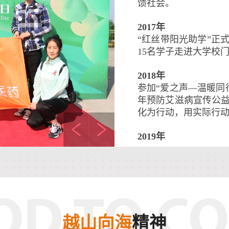
馈社会。
2017年
“红丝带阳光助学”正
15名学子走进大学校
2018年
参加“爱之声—温暖同
年预防艾滋病宣传公益
化为行动，用实际行
2019年
参加“第八届国际艾滋
的梦想，为“艾”正名
创品质服务，领天下
2020年
OD TO CO
公益扶贫献爱心，新
越山向海
精神
书记为核心的党中央