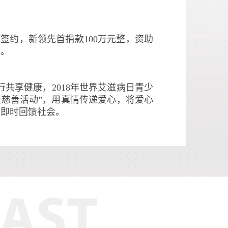
式签约，新领先首捐款100万元整，资助
门。
行共享健康，2018年世界艾滋病日青少
慈善活动”，用真情传递爱心，将爱心
动即时回馈社会。
病反歧视午餐日”公益活动，守护他们
。新领先不仅要做好药，更要做好人。
先。
AST
领先全体员工将紧密围绕在以习近平总
周围，积极响应号召，捐款捐物助力甘