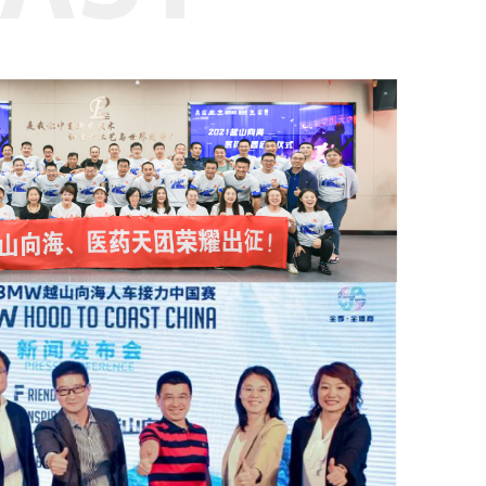
病反歧视午餐日”公益活动，支持红丝
带学生成长；为兰大“萃英记忆工程”
款，为兰大精神的薪火相传作出贡献。
带学校献爱心；参加5.26国际反歧视
，汇聚点滴力量，摘除有色眼镜，还孩