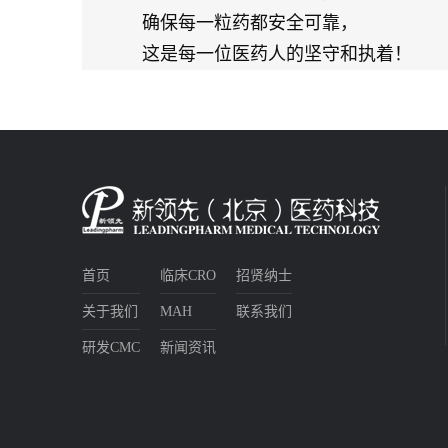
确保每一粒药都安全可靠，
这是每一位医药人的坚守和执着！
160公里超长距离的人车接力，
每个环节都需要拼尽全力，
这正是越山向海精神，
正是优秀医药企业一直坚持的绝优的品
让我们一起，
向世界展现我们“专注品质，追求卓越
首页
临床CRO
招贤纳士
新领先，将越山向海精神进行到底！
关于我们
MAH
联系我们
从个人跑，到一队人跑，到组团跑，到
研发CMC
新闻资讯
的团队精神！
2021年，新领先医药组织行业十支战队
首次亮相比赛。