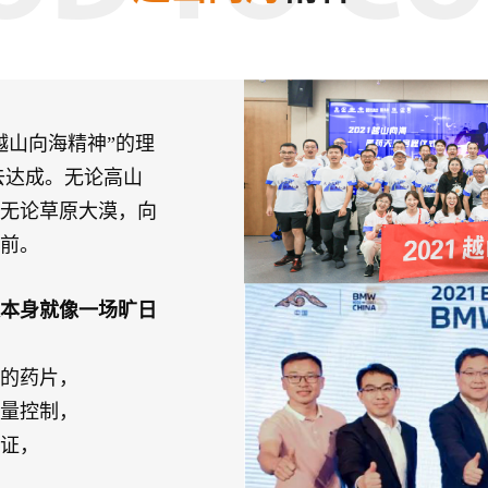
肃甘南州脱贫攻坚！
2021年
参加“第十届国际艾滋
带学校建设，关心红丝
丛书的刊印发行等捐
越山向海精神”的理
去达成。无论高山
2022年
无论草原大漠，向
组织公司募捐，为红丝
午餐日活动（线上）
前。
子正常生活环境。
本身就像一场旷日
的药片，
量控制，
证，