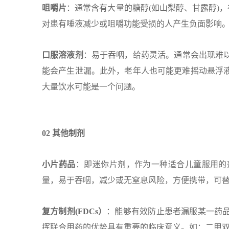
咀嚼片
：通常含有大量的糖醇(如山梨醇、甘露醇)，在使用
对患有唾液减少或咀嚼功能受损的人产生负面影响
口服溶液剂
：易于吞咽，给药灵活。通常会出现难
能会产生泄漏。此外，老年人也可能更难摇动悬浮
大量饮水可能是一个问题。
0
2
其他制剂
小片药品
：即迷你片剂，作为一种适合儿童服用的
量，易于吞咽，减少或无窒息风险，方便携带，可
复方制剂(FDCs）
：能够有效防止患者漏服某一药
挥联合用药的优势具有重要的临床意义。如：二甲