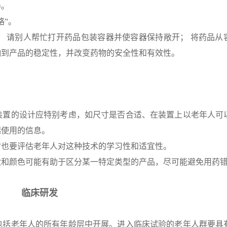
器。
略”。
 请别人帮忙打开药品包装容器并使容器保持敞开； 将药品从
响到产品的稳定性，并改变药物的安全性和有效性。
装置的设计应特别考虑，如尺寸是否合适、在装置上以老年人可
起使用的信息。
时也要评估老年人对这种技术的学习性和适宜性。
状和颜色可能有助于区分某一特定类型的产品，尽可能避免用药
临床研发
包括老年人的所有年龄层中开展。进入临床试验的老年人群要具