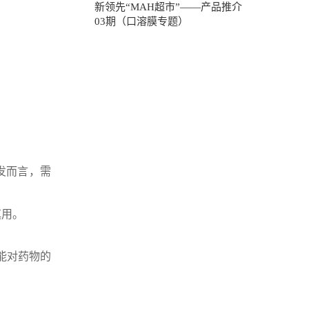
新领先“MAH超市”——产品推介
03期（口溶膜专题）
发而言，需
慎用。
能对药物的