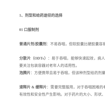
1、剂型和给药途径的选择
0
1
口服制剂
普通片剂/胶囊剂
：不易吞咽，但软胶囊比硬胶囊容
分散片（ODTs）
：易于吞咽，能够快速起效，病
要关注包装容器对老年人的适用性。
泡腾片
：方便携带且易于吞咽，但该种剂型给药剂
速释片 & 缓释片
：需要完整服用，对于吞咽困难的
有效性和安全性产生影响。对于药片的大小、形状