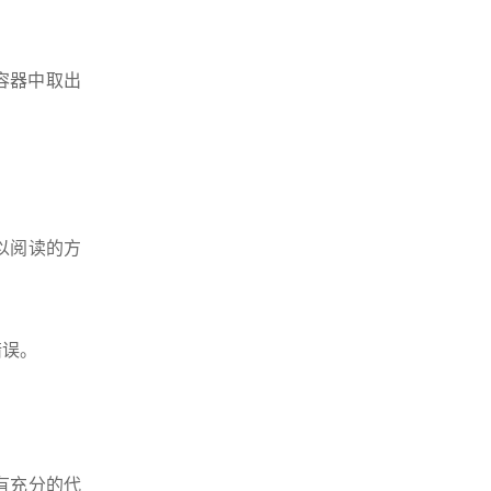
容器中取出
以阅读的方
错误。
有充分的代