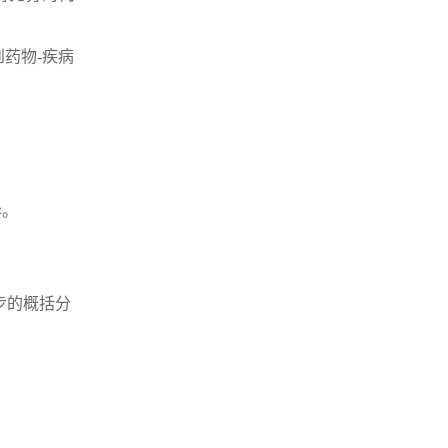
药物-疾病
异。
步的概括分