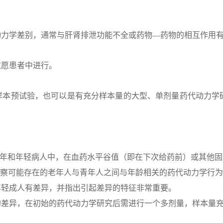
动力学差别，通常与肝肾排泄功能不全或药物—药物的相互作用
志愿患者中进行。
样本预试验，也可以是有充分样本量的大型、单剂量药代动力学
。
验的老年和年轻病人中，在血药水平谷值（即在下次给药前）或其他
以观察可能存在的老年人与青年人之间与年龄相关的药代动力学行
年轻成人有差异，并指出引起差异的特征非常重要。
的差异，在初始的药代动力学研究后需进行一个多剂量，样本量