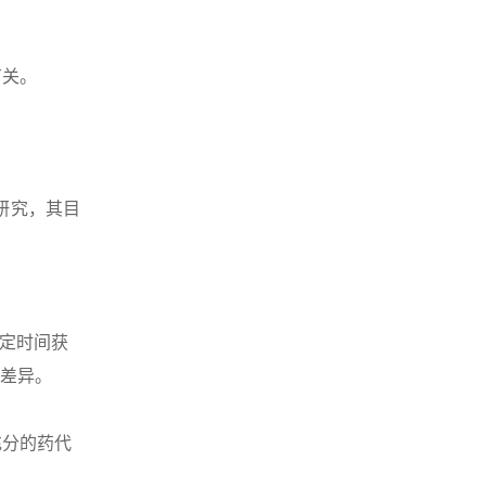
有关。
研究，其目
固定时间获
为差异。
充分的药代