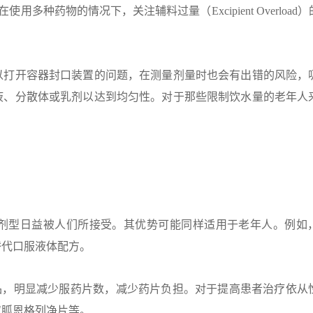
多种药物的情况下，关注辅料过量（Excipient Overload
。
以打开容器封口装置的问题，在测量剂量时也会有出错的风险，
液、分散体或乳剂以达到均匀性。对于那些限制饮水量的老年人
剂型日益被人们所接受。其优势可能同样适用于老年人。例如
替代口服液体配方。
品，明显减少服药片数，减少药片负担。对于提高患者治疗依从
双胍恩格列净片等。