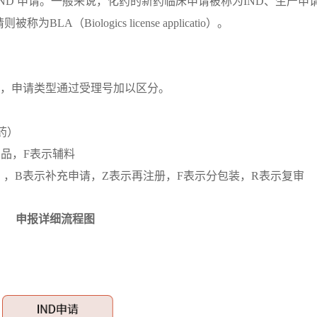
IND 申请。一般来说，化药的新药临床申请被称为IND、生产申
Biologics license applicatio）。
请，申请类型通过受理号加以区分。
药）
品，F表示辅料
），B表示补充申请，Z表示再注册，F表示分包装，R表示复审
申报详细流程图