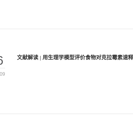
6
文献解读 | 用生理学模型评价食物对克拉霉素速
-09