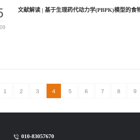
5
文献解读 | 基于生理药代动力学(PBPK)模型的
-09
1
2
3
4
5
6
7
8
9
010-83057670