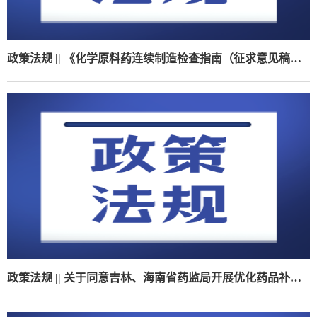
政策法规 || 《化学原料药连续制造检查指南（征求意见稿）》（附法规概览12.15-12.19）
政策法规 || 关于同意吉林、海南省药监局开展优化药品补充申请审评审批程序改革试点的批复《（附法规概览12.8-12.12）