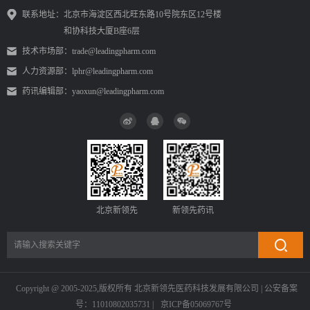
联系地址：
北京市海淀区西北旺东路10号院东区12号楼
和协科技大厦B座6层
技术市场部：
trade@leadingpharm.com
人力资源部：
lphr@leadingpharm.com
药讯编辑部：
yaoxun@leadingpharm.com
北京新领先
新领先药讯
Copyright @ 2005-2025,版权所有 北京新领先医药科技发展有限公司 | 公安备案
号：11010802035731 |
京ICP备05069767号