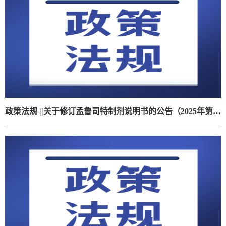
政策法规 ||关于修订孟鲁司特制剂说明书的公告（2025年第120号）（附法规概览12.22-12.26）