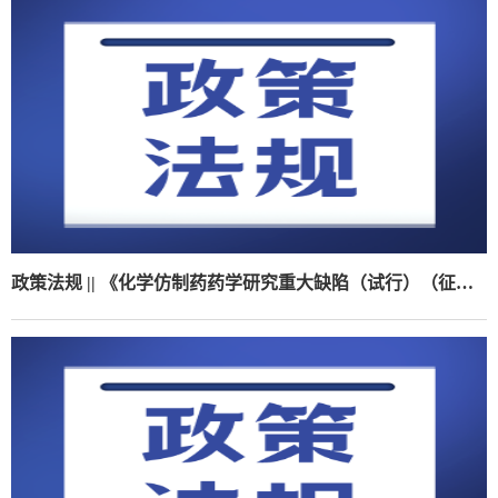
政策法规 || 《化学仿制药药学研究重大缺陷（试行）（征求意见稿）》（附法规概览12.1-12.5）