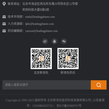
联系地址：
北京市海淀区西北旺东路10号院东区12号楼
和协科技大厦B座6层
技术市场部：
trade@leadingpharm.com
人力资源部：
lphr@leadingpharm.com
药讯编辑部：
yaoxun@leadingpharm.com
北京新领先
新领先药讯
Copyright @ 2005-2025,版权所有 北京新领先医药科技发展有限公司 | 公安备案
号：11010802035731 |
京ICP备05069767号