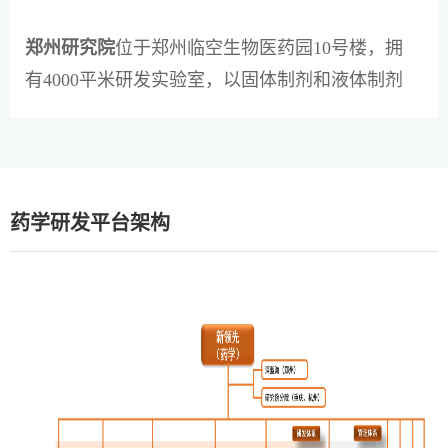
郑州研究院
位于郑州临空生物医药园10号楼，拥
有4000平米研发实验室，以固体制剂和液体制剂
研发为主。
重庆研究院
位于永川区PSA科技园，拥有4000平
米研发实验室，设置有制剂小试研究区、中试验
药学研发平台架构
证及放大生产区、化学合成区、分析检测区及稳
定性放样区，可进行高端固体制剂、外用制剂的
小试研究以及1类、2类创新药物、临床试验品的
试制生产等研究工作。
杭州研究院
位于萧山区吉华生物园6号楼，共
3000平方米。是一家专注国内首家儿科专项研究